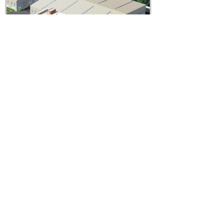
上海为可机电设备有限公司是专业从事研
发、生产、销售电磁感应相关产品，公司拥有一
支专业的电磁感应研发团队，主要有电磁感应加
热设备、电磁感应铝箔封口机、超高频感应加热
设备、留置针高频感应加热机等产品的专业化高
科技企业，可为企业提供
代工服务。
OEM
我公司专业生产、开发、销售小型、手提
式中频、高频感应加热设备。现有设备规格有几
十余种，适用于所有金属加热场合的小型感应加
热设备生产厂家。我公司产品以体小量轻、高效
节能、使用方便、稳定可靠的特点，赢得了客户
的信赖。产品覆盖全国，并远销港台及东南亚、
欧洲、北美、澳大利亚、印度等地。
公司拥有专业技术人员、工程师、和销售售后服