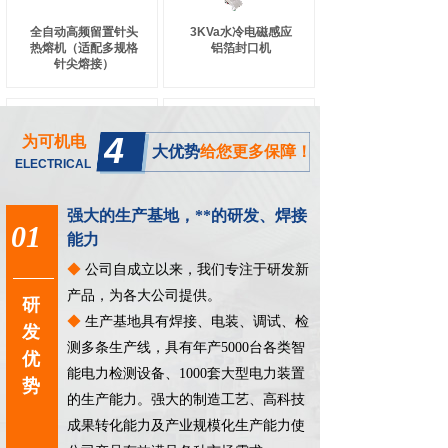
全自动高频留置针头
3KVa水冷电磁感应
热熔机（适配多规格
铝箔封口机
针尖熔接）
4
为可机电
大优势
给您更多保障！
ELECTRICAL
强大的生产基地，**的研发、焊接
01
能力
◆
公司自成立以来，我们专注于研发新
4KVa电磁感应铝箔
上海为可带RS485模
产品，为各大公司提供。
封口机
拟控制 高频光伏线盒
研
焊接机（光伏板线盒
◆
生产基地具有焊接、电装、调试、检
发
专用焊接设备）
测多条生产线，具有年产5000台各类智
优
能电力检测设备、1000套大型电力装置
势
的生产能力。强大的制造工艺、高科技
成果转化能力及产业规模化生产能力使